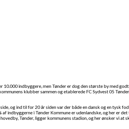
ver 10.000 indbyggere, men Tønder er dog den største by med godt
e af kommunens klubber sammen og etablerede FC Sydvest 05 Tønder
e, og ind til for 20 år siden var der både en dansk og en tysk fodb
 indbyggerne i Tønder Kommune er udenlandske, og her er det for o
ns hovedby, Tønder, ligger kommunens stadion, og her ønsker vi a