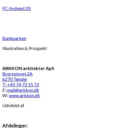
FC-Sydvest 05
Bankparken
Illustration & Prospekt
ARKKON arkitekter ApS
Brorsonsvej 2A
6270 Tønder
T: +45 74 72 15 72
E:
mail@arkkon.dk
W:
www.arkkon.dk
Udviklet af
Afdelinger: