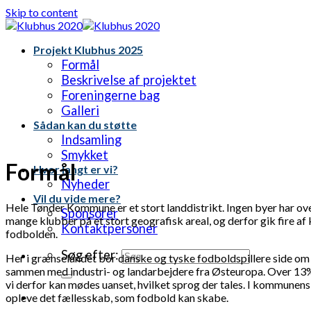
Skip to content
Projekt Klubhus 2025
Formål
Beskrivelse af projektet
Foreningerne bag
Galleri
Sådan kan du støtte
Indsamling
Smykket
Formål
Hvor langt er vi?
Nyheder
Vil du vide mere?
Hele Tønder Kommune er et stort landdistrikt. Ingen byer har o
Sponsorer
mange klubber på et stort geografisk areal, og derfor gik fir
Kontaktpersoner
fodbolden.
Søg efter:
Her i grænselandet bor danske og tyske fodboldspillere side om sid
sammen med industri- og landarbejdere fra Østeuropa. Over 13% af
vi derfor kan mødes uanset, hvilket sprog der tales. I kommune
opleve det fællesskab, som fodbold kan skabe.