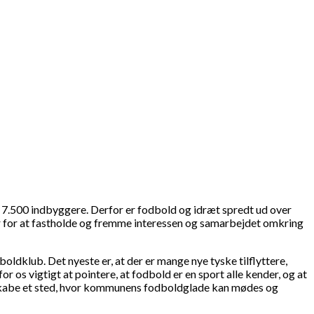
 7.500 indbyggere. Derfor er fodbold og idræt spredt ud over
 for at fastholde og fremme interessen og samarbejdet omkring
oldklub. Det nyeste er, at der er mange nye tyske tilflyttere,
s vigtigt at pointere, at fodbold er en sport alle kender, og at
t skabe et sted, hvor kommunens fodboldglade kan mødes og