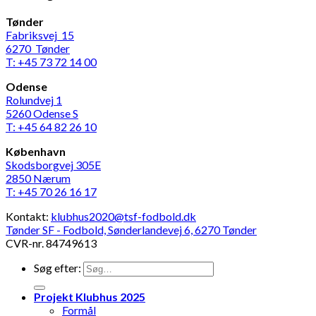
Tønder
Fabriksvej 15
6270 Tønder
T: +45 73 72 14 00
Odense
Rolundvej 1
5260 Odense S
T: +45 64 82 26 10
København
Skodsborgvej 305E
2850 Nærum
T: +45 70 26 16 17
Kontakt:
klubhus2020@tsf-fodbold.dk
Tønder SF - Fodbold, Sønderlandevej 6, 6270 Tønder
CVR-nr. 84749613
Søg efter:
Projekt Klubhus 2025
Formål