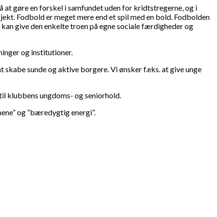
 at gøre en forskel i samfundet uden for kridtstregerne, og i
rojekt. Fodbold er meget mere end et spil med en bold. Fodbolden
en kan give den enkelte troen på egne sociale færdigheder og
inger og institutioner.
skabe sunde og aktive borgere. Vi ønsker f.eks. at give unge
re til klubbens ungdoms- og seniorhold.
ønnene” og ”bæredygtig energi”.