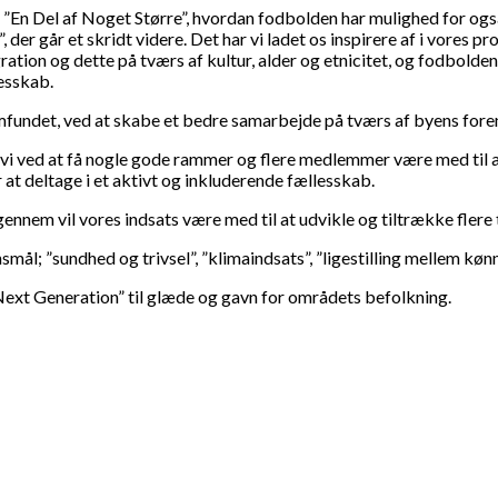
 ”En Del af Noget Større”, hvordan fodbolden har mulighed for også
r går et skridt videre. Det har vi ladet os inspirere af i vores p
gration og dette på tværs af kultur, alder og etnicitet, og fodbold
esskab.
samfundet, ved at skabe et bedre samarbejde på tværs af byens foren
 ved at få nogle gode rammer og flere medlemmer være med til at 
at deltage i et aktivt og inkluderende fællesskab.
erigennem vil vores indsats være med til at udvikle og tiltrække fle
ensmål; ”sundhed og trivsel”, ”klimaindsats”, ”ligestilling mellem k
Next Generation” til glæde og gavn for områdets befolkning.