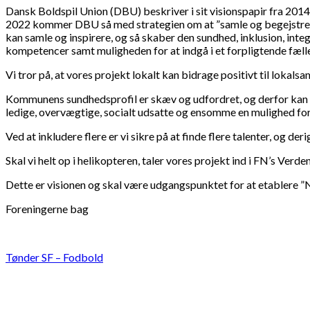
Dansk Boldspil Union (DBU) beskriver i sit visionspapir fra 2014
2022 kommer DBU så med strategien om at ”samle og begejstre”, de
kan samle og inspirere, og så skaber den sundhed, inklusion, inte
kompetencer samt muligheden for at indgå i et forpligtende fæll
Vi tror på, at vores projekt lokalt kan bidrage positivt til lokal
Kommunens sundhedsprofil er skæv og udfordret, og derfor kan vi
ledige, overvægtige, socialt udsatte og ensomme en mulighed for 
Ved at inkludere flere er vi sikre på at finde flere talenter, og d
Skal vi helt op i helikopteren, taler vores projekt ind i FN’s Verd
Dette er visionen og skal være udgangspunktet for at etablere ”
Foreningerne bag
Tønder SF – Fodbold