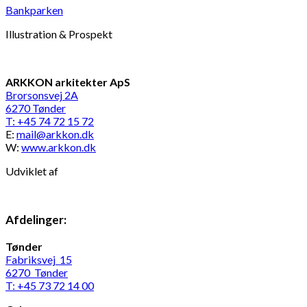
Bankparken
Illustration & Prospekt
ARKKON arkitekter ApS
Brorsonsvej 2A
6270 Tønder
T: +45 74 72 15 72
E:
mail@arkkon.dk
W:
www.arkkon.dk
Udviklet af
Afdelinger:
Tønder
Fabriksvej 15
6270 Tønder
T: +45 73 72 14 00