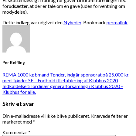
Et skattemæssigt fradrag for gaver til idrætsforeninger m.v.
forudsætter, at der er tale om en gave (uden forventning om
modydelse).
Dette indlæg var udgivet den
Nyheder
. Bookmark
permalink
.
Per Reifling
REMA 1000 købmand Tønder, indgår sponsorat på 25.000 kr.
med Tønder SF – Fodbold til etablering af Klubhus 2020
Indkaldelse til ordinær generalforsamling i Klubhus 2020 –
Klubhus for alle.
Skriv et svar
Din e-mailadresse vil ikke blive publiceret.
Krævede felter er
markeret med
*
Kommentar
*