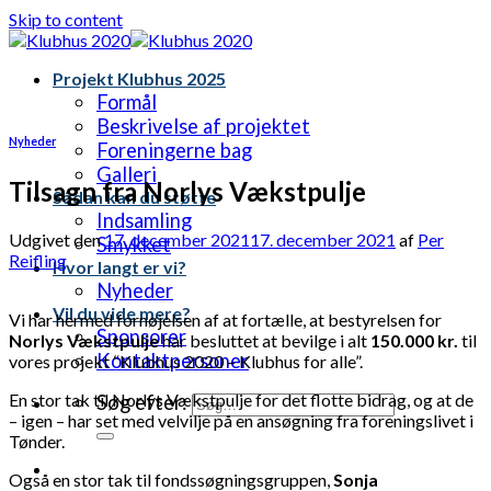
Skip to content
Projekt Klubhus 2025
Formål
Beskrivelse af projektet
Nyheder
Foreningerne bag
Galleri
Tilsagn fra Norlys Vækstpulje
Sådan kan du støtte
Indsamling
Udgivet den
17. december 2021
17. december 2021
af
Per
Smykket
Reifling
Hvor langt er vi?
Nyheder
Vil du vide mere?
Vi har hermed fornøjelsen af at fortælle, at bestyrelsen for
Sponsorer
Norlys Vækstpulje
har besluttet at bevilge i alt
150.000 kr.
til
Kontaktpersoner
vores projekt “Klubhus 2020 – Klubhus for alle”.
En stor tak til Norlys Vækstpulje for det flotte bidrag, og at de
Søg efter:
– igen – har set med velvilje på en ansøgning fra foreningslivet i
Tønder.
Også en stor tak til fondssøgningsgruppen,
Sonja