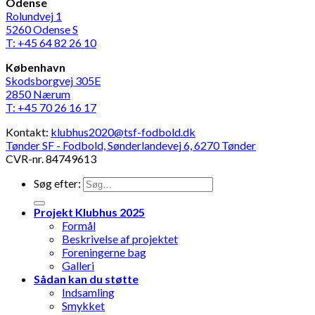
Odense
Rolundvej 1
5260 Odense S
T: +45 64 82 26 10
København
Skodsborgvej 305E
2850 Nærum
T: +45 70 26 16 17
Kontakt:
klubhus2020@tsf-fodbold.dk
Tønder SF - Fodbold, Sønderlandevej 6, 6270 Tønder
CVR-nr. 84749613
Søg efter:
Projekt Klubhus 2025
Formål
Beskrivelse af projektet
Foreningerne bag
Galleri
Sådan kan du støtte
Indsamling
Smykket